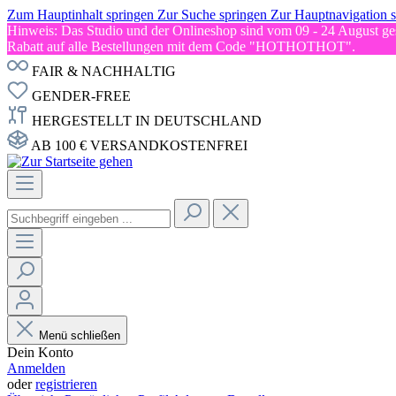
Zum Hauptinhalt springen
Zur Suche springen
Zur Hauptnavigation 
Hinweis: Das Studio und der Onlineshop sind vom 09 - 24 August ges
Rabatt auf alle Bestellungen mit dem Code "HOTHOTHOT".
FAIR & NACHHALTIG
GENDER-FREE
HERGESTELLT IN DEUTSCHLAND
AB 100 € VERSANDKOSTENFREI
Menü schließen
Dein Konto
Anmelden
oder
registrieren