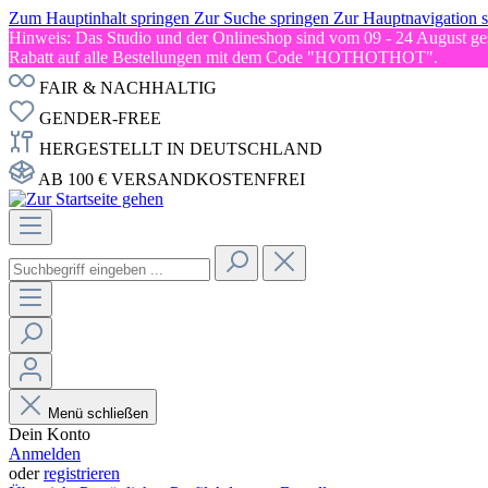
Zum Hauptinhalt springen
Zur Suche springen
Zur Hauptnavigation 
Hinweis: Das Studio und der Onlineshop sind vom 09 - 24 August ges
Rabatt auf alle Bestellungen mit dem Code "HOTHOTHOT".
FAIR & NACHHALTIG
GENDER-FREE
HERGESTELLT IN DEUTSCHLAND
AB 100 € VERSANDKOSTENFREI
Menü schließen
Dein Konto
Anmelden
oder
registrieren