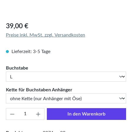
Regulärer Preis:
39,00 €
Preise inkl. MwSt. zzgl. Versandkosten
Lieferzeit: 3-5 Tage
auswählen
Buchstabe
auswählen
Kette für Buchstaben Anhänger
Produkt Anzahl: Gib den gewünschten Wert e
In den Warenkorb