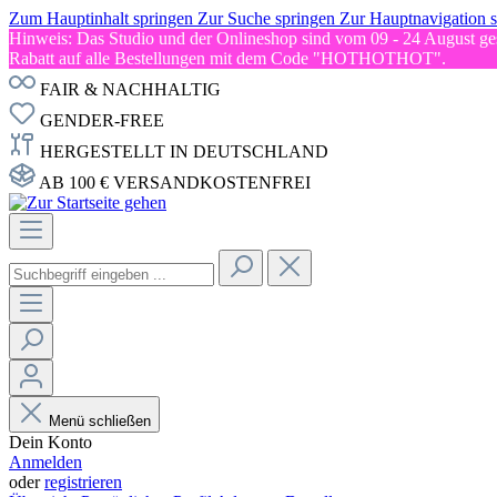
Zum Hauptinhalt springen
Zur Suche springen
Zur Hauptnavigation 
Hinweis: Das Studio und der Onlineshop sind vom 09 - 24 August ges
Rabatt auf alle Bestellungen mit dem Code "HOTHOTHOT".
FAIR & NACHHALTIG
GENDER-FREE
HERGESTELLT IN DEUTSCHLAND
AB 100 € VERSANDKOSTENFREI
Menü schließen
Dein Konto
Anmelden
oder
registrieren