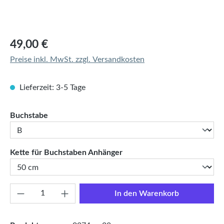
Regulärer Preis:
49,00 €
Preise inkl. MwSt. zzgl. Versandkosten
Lieferzeit: 3-5 Tage
auswählen
Buchstabe
auswählen
Kette für Buchstaben Anhänger
Produkt Anzahl: Gib den gewünschten Wert e
In den Warenkorb